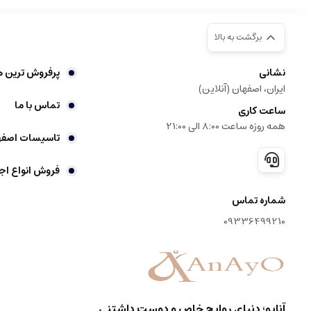
برگشت به بالا
نشانی
پرفروش ترین ه
ایران، اصفهان (آنلاین)
تماس با ما
ساعت کاری
همه روزه ساعت 8:00 الی 21:00
تاسیسات اصفه
فروش انواع اج
شماره تماس
09336499210
آنایو؛ دنیای روایح خاص و دوست داشتنی