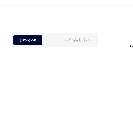
عضویت
ی