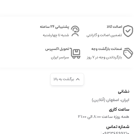
عنبر نت های پایه، گرم، غنی و لطیف، ماندگاری بالا و حس اعتماد و قدرت را به
عطر می افزایند.
اصالت کالا
پشتیبانی 24 ساعته
۴
.
حس و شخصیت رایحه
تضمین اصالت و گارانتی
شنبه تا چهارشنبه
حس و حال
:
گودگرل عطری است چندوجهی و بسیار جذاب؛ در روزهای شب و
ضمانت بازگشت وجه
تحویل اکسپرس
مهمانی های رسمی، فرد را به سمت حس قدرت، زنانگی و شخصیت مرموز
بازگرداندن وجه در ۷ روز
سراسر ایران
هدایت می کند. این عطر احساس موفقیت و جاذبه را در فرد تقویت می سازد و
تاثیرگذاری بالا دارد.
برگشت به بالا
ماندگاری و پراکندگی
:
در سطح خوب است، و در طول شب نیز رایحه در اطراف
نشانی
قابل حس است؛ مناسب استفاده در محیط های دوستانه و رسمی.
ایران، اصفهان (آنلاین)
۵
.
کاربردها و فصول مناسب
ساعت کاری
همه روزه ساعت 8:00 الی 21:00
برای چه
occasions:
در مهمانی های شب، قرارهای رسمی، موارد خاص و
شماره تماس
قرارهای عاشقانه بسیار محبوب است.
|
09336499210