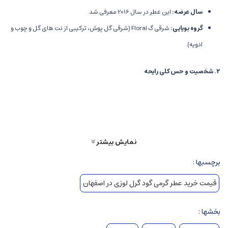
سال عرضه
:
این عطر در سال 2016 معرفی شد.
گروه بویایی
:
شرقی گ Floral (شرقی گل پوش، ترکیبی از نت های گل و چوب و
ادویه).
۲
.
شخصیت و حس کلی رایحه
شخصیت
:
گودگرل عطری است قدرتمند، زنانگی، جذاب و در عین حال مرموز.
نماد استقلال، اعتماد به نفس و ظرافت بانوی مدرن است. رایحه ای خاص و
شیک، که حس قدم گذاشتن در دنیای لوکس، شجاعت و قدرت را منتقل می
کند.
نمایش بیشتر
حس و حال
:
ترکیبی از شیرینی، گل و چوب، احساس جذابیت، هیجان و
برچسبها :
لطافت را در فرد تقویت می کند و برای موقعیت های شبانه و رسمی بسیار
قیمت خرید عطر گرمی گود گرل لوزی در اصفهان
مناسب است.
بخشها :
۳
.
نت های رایحه و ساختار آن