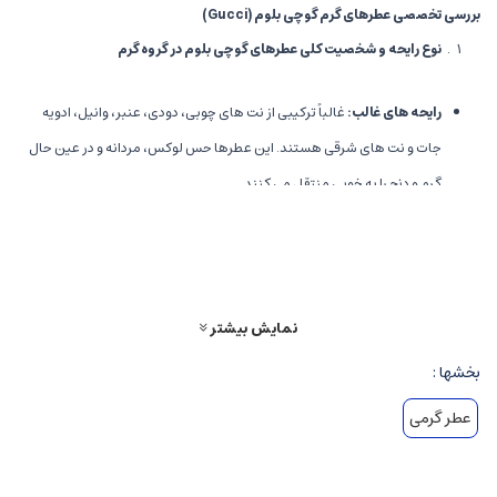
بررسی تخصصی عطرهای گرم گوچی بلوم
(Gucci)
نوع رایحه و شخصیت کلی عطرهای گوچی بلوم در گروه گرم
رایحه های غالب
:
غالباً ترکیبی از نت های چوبی، دودی، عنبر، وانیل، ادویه
جات و نت های شرقی هستند. این عطرها حس لوکس، مردانه و در عین حال
گرم و دنج را به خوبی منتقل می کنند.
شخصیت عطر
:
عطرهای گوچی بلوم در فضاهای رسمی، شب های بلند و
فصول سرد بسیار کاربرد دارند و شخصیت اعتماد به نفس، جذابیت و مرموز
بودن را القا می کنند.
مناسبت ها
:
شب های خاص، مجالس، مهمانی های رسمی و روزهای سرد
نمایش بیشتر
فصل های پاییز و زمستان.
بخشها :
نت های رایحه و ساختار عطرهای گرم گوچی بلوم
عطر گرمی
نت های اولیه
:
معمولاً شامل ادویه ها مانند فلفل سیاه، دارچین، و مرکبات