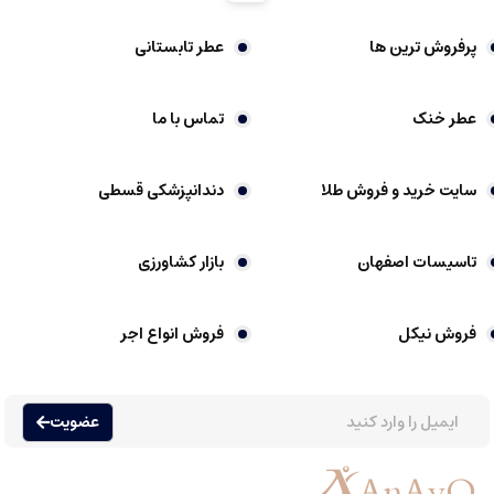
این عطرها با ترکیب نت های چوبی، ادویه ای، عنبر و وانیل، رایحه ای مرموز، پودری و
در عین حال قدرتمند را ایجاد می کنند و ماندگاری طولانی دارند.
پرفروش ترین ها
عطر تابستانی
عطر خنک
تماس با ما
عطر گرمی چیست
عطرها یکی از قدیمی ترین و محبوب ترین وسایل آرایشی و بهداشتی در جهان هستند
که نقش مهمی در نشان دادن شخصیت، افزایش اعتماد به نفس و بهره مندی از رایحه
سایت خرید و فروش طلا
دندانپزشکی قسطی
های مختلف دارند. عطرها عموما به دسته های متنوعی تقسیم می شوند، اما یکی از
محبوب ترین نوع آن ها، عطر گرمی یا اسانس گرمی است که ویژگی های خاص خود را
تاسیسات اصفهان
بازار کشاورزی
دارد.
عطر گرمی که به آن اسانس گرمی هم گفته می شود، نوعی عطر است که با غلظت
فروش نیکل
فروش انواع اجر
بالایی از اسانس های عطری ساخته شده است. این نوع عطرها عموما غلظت حدود
پانزده تا سی درصد اسانس در ترکیب خود دارند، که باعث می شود ماندگاری و پخش
بوی بسیار بیشتری نسبت به عطرهای خالص تر و ارزان تر داشته باشند.
عضویت
تفاوت های عطر گرمی با دیگر انواع عطر را بررسی می کنیم.
عطرهای خالص تر و ارزان تر مانند ادکلن ها، عموما غلظت اسانس کمتری دارند.