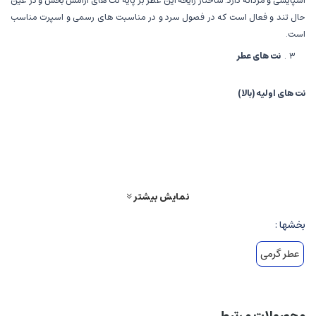
اسپایسی و مردانه دارد. ساختار رایحه این عطر بر پایه نت های آرامش بخش و در عین
حال تند و فعال است که در فصول سرد و در مناسبت های رسمی و اسپرت مناسب
است.
نت های عطر
نت های اولیه (بالا)
رایحه های مرکبات و فلفل سیاه
:
حس تیز، زنده و پرانرژی اولیه را ایجاد می
کنند. در این مرحله، رایحه ای تند و کمی ترش و تندی فلفل احساس می شود که
هوشیاری و فعالیت را تقویت می کند.
نمایش بیشتر
نت های میانی
بخشها :
نت های گلی و چوبی
:
یاس، رز یا مریم گلی در این مرحله ظاهر می شوند که
عطر گرمی
حس لطافت، مردانگی و تعادل را به عطر می بخشند.
ادویه جات
:
مانند دارچین و زنجبیل که حس اسپایسی و قدرتمند را ادامه می
دهند.
محصولات مرتبط