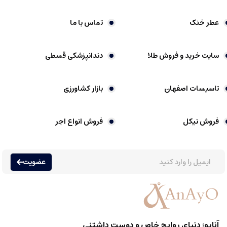
عطر خنک
تماس با ما
عطر گرمی چیست
عطرها یکی از قدیمی ترین و محبوب ترین وسایل آرایشی و بهداشتی در جهان هستند
سایت خرید و فروش طلا
دندانپزشکی قسطی
که نقش مهمی در نشان دادن شخصیت، افزایش اعتماد به نفس و بهره مندی از رایحه
های مختلف دارند. عطرها عموما به دسته های متنوعی تقسیم می شوند، اما یکی از
محبوب ترین نوع آن ها، عطر گرمی یا اسانس گرمی است که ویژگی های خاص خود را
تاسیسات اصفهان
بازار کشاورزی
دارد.
عطر گرمی که به آن اسانس گرمی هم گفته می شود، نوعی عطر است که با غلظت
فروش نیکل
فروش انواع اجر
بالایی از اسانس های عطری ساخته شده است. این نوع عطرها عموما غلظت حدود
پانزده تا سی درصد اسانس در ترکیب خود دارند، که باعث می شود ماندگاری و پخش
بوی بسیار بیشتری نسبت به عطرهای خالص تر و ارزان تر داشته باشند.
عضویت
تفاوت های عطر گرمی با دیگر انواع عطر را بررسی می کنیم.
عطرهای خالص تر و ارزان تر مانند ادکلن ها، عموما غلظت اسانس کمتری دارند.
عطرهای گرمی رایحه ای قوی، ماندگار و غنی دارند که مدت زمان بیشتری روی پوست
باقی می ماند و پخش بوی آن ها نیز بیشتر است.
آنایو؛ دنیای روایح خاص و دوست داشتنی