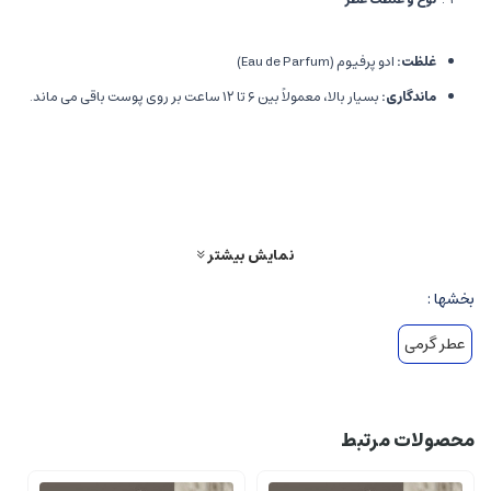
غلظت
:
ادو پرفیوم (Eau de Parfum)
ماندگاری
:
بسیار بالا، معمولاً بین ۶ تا ۱۲ ساعت بر روی پوست باقی می ماند.
پخش بو
:
قوی و فراگیر، مناسب برای استفاده در شب های خاص و موقعیت
های رسمی و کاری.
ساختار نت های عطر
نمایش بیشتر
نت های بالا
(Top Notes)
بخشها :
منظور
:
اولین بویی که پس از اسپری کردن احساس می شود، معمولاً خنک و
عطر گرمی
جذاب است.
ترکیبات
:
پرتقال، میوه های مرکباتی، وانیل و کمی فلفل قرمز که حس تازگی،
تندی و هیجان را القا می کند.
محصولات مرتبط
نت های میانی
(Middle Notes)