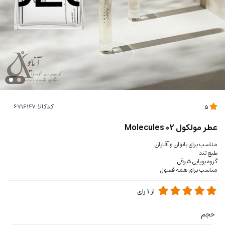
کدکالا:
5
عطر مولکول 02 Molecules
مناسب برای بانوان و آقایان
طبع تند
گروه بویایی شرقی
مناسب برای همه فصول
از
1
رای
حجم