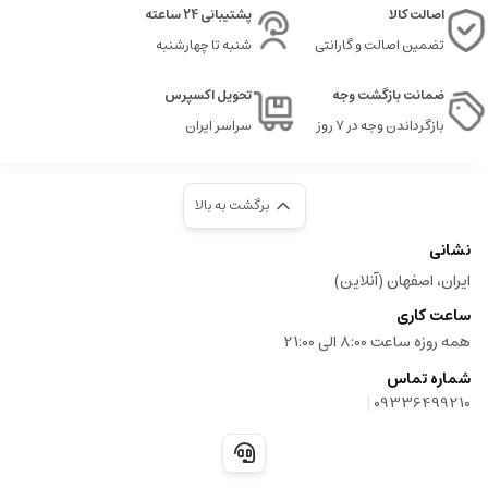
اصالت کالا
پشتیبانی 24 ساعته
چند قطره استفاده شود، چراکه بسیار koncentrated است.
تضمین اصالت و گارانتی
شنبه تا چهارشنبه
مولکول 02
یک عطر مدرن، لطیف و مرموز است که بر پایه نت
Iso E Super
ساخته
ضمانت بازگشت وجه
تحویل اکسپرس
شده است. رایحه ای بسیار خاص، قابل توجه و متفاوت، که به کسانی که به دنبال
چیزی غیرمعمول و جذاب هستند، شدیداً پیشنهاد می شود.
بازگرداندن وجه در ۷ روز
سراسر ایران
برگشت به بالا
عطر گرمی چیست
نشانی
عطرها یکی از قدیمی ترین و محبوب ترین وسایل آرایشی و بهداشتی در جهان هستند
ایران، اصفهان (آنلاین)
که نقش مهمی در نشان دادن شخصیت، افزایش اعتماد به نفس و بهره مندی از رایحه
های مختلف دارند. عطرها عموما به دسته های متنوعی تقسیم می شوند، اما یکی از
ساعت کاری
محبوب ترین نوع آن ها، عطر گرمی یا اسانس گرمی است که ویژگی های خاص خود را
همه روزه ساعت 8:00 الی 21:00
دارد.
شماره تماس
عطر گرمی که به آن اسانس گرمی هم گفته می شود، نوعی عطر است که با غلظت
|
09336499210
بالایی از اسانس های عطری ساخته شده است. این نوع عطرها عموما غلظت حدود
پانزده تا سی درصد اسانس در ترکیب خود دارند، که باعث می شود ماندگاری و پخش
بوی بسیار بیشتری نسبت به عطرهای خالص تر و ارزان تر داشته باشند.