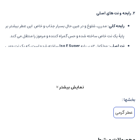
۲
.
رایحه و نت های اصلی
رایحه کلی
:
مدرن، شلوغ و در عین حال بسیار جذاب و خاص. این عطر بیشتر بر
پایهٔ یک نت خاص ساخته شده و حس گمراه کننده و مرموز را منتقل می کند.
نت اصلی
:
مولکول 02 بر پایه
Iso E Super
ساخته شده است، که یک نت چوبی
و مشک گونه است. این نت احساس لطافت، گسیختگی و جذابیت خاصی دارد و
در کنار پوست نهفته، حس اثرگذاری و گیرایی فوق العاده ای ایجاد می کند.
۳
.
خصوصیات رایحه ای
نمایش بیشتر
حس و حال
:
عطری بسیار نرم، لطیف، و در عین حال قدرتمند است که درک
بخشها :
عمیقی از پیچیدگی رایحه و قدرت جلب توجه دارد.
عطر گرمی
رایحه های ابتدایی
:
معمولاً حس نرم و فریبنده Iso E Super در ابتدا مشخص
است، و ممکن است کمی حس قوی و مرموز داشته باشد.
رایحه های میانی و پایه
:
این عطر بیشتر بر پایه نت چوب، مشک و از احساسات
محصولات مرتبط