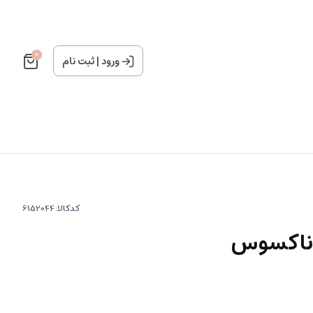
0
ورود
|
ثبت نام
کدکالا:
 ناکسوس