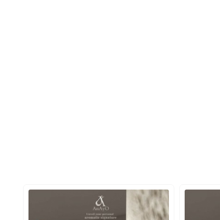
،
گلاتی
(Gourmand)
،
گلی
(Floral)
و
مرکباتی
(Citrus)
هستند. این