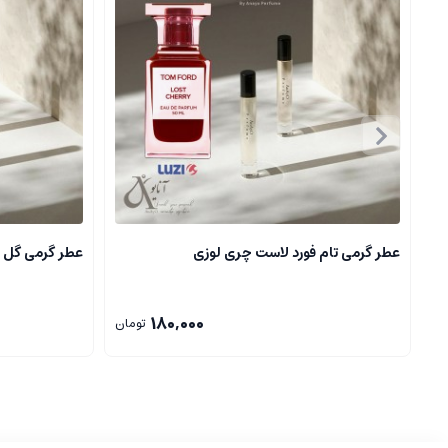
شرح
:
رایحه ای لطیف، با تمرکز بر نوت های گلی و میوه ای، که احسا
نت های برجسته
:
ترنج، جوز هندی، گل یاسمین، مشک، عنبر.
Zerjoff Oud Stars
رایحه کلی
:
چوب عود، شرقی، دودی، غنی
شرح
:
یکی از معروف ترین عطرهای زرجوف ناکسوس، با تمرکز بر عود
نت های برجسته
:
عود، عنبر، چوب سدر، فلفل سیاه، زعفران.
نت های بویایی و ساختار رایحه ها
عطر گرمی تام فورد لاست چری لوزی
عطر گرمی گل 
نت های ابتدایی
:
غالباً مرکبات، میوه ها یا نت های تازه برای شرو
180,000
تومان
نت های میانی
:
گلی، ادویه ای، میوه ای یا چوبی، که رایحه اصلی را
نت های پایه
:
مشک، عنبر، عود، دودی، چوب ها، که ماندگاری بالا
عطرهای زرجوف ناکسوس معمولا نت های چندلایه و غنی دارند، به طوری که ه