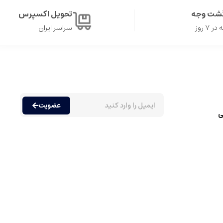
گشت وجه
تحویل اکسپرس
۷ روز
سراسر ایران
عضویت
ی
ه مندی از رایحه های مختلف دارند. عطرها عموما به دسته های متنوعی
حدود پانزده تا سی درصد اسانس در ترکیب خود دارند، که باعث می شود