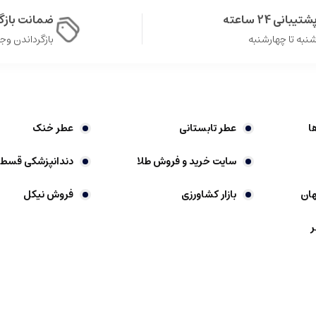
شتیبانی 24 ساعته
ضمانت باز
نبه تا چهارشنبه
بازگرداندن وجه در 
 عطرها در طول روز باقی بمانند.
ت و نادر، عطرهای زرجوف ناکسوس را از دیگر برندهای لوکس جدا می کند.
س و زیبا، نشان از هویت هنری برند دارند.
ا
عطر تابستانی
عطر خنک
سایت خرید و فروش طلا
دندانپزشکی قسط
ان
بازار کشاورزی
فروش نیکل
هان هستند که نقش مهمی در نشان دادن شخصیت، افزایش اعتماد به نفس و بهر
رمی است که ویژگی های خاص خود را دارد.
ر
غلظت بالایی از اسانس های عطری ساخته شده است. این نوع عطرها عموما غلظت 
اشته باشند.