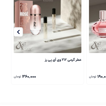
ت.
عطر گرمی 212 وی آی پی رز
عطر 
360,000
190,0
تومان
تومان
با عطرهای مشابه استفاده شوند.