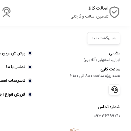
ویژگی های منحصر به فرد عطرهای زرجوف ناکسوس
اصالت کالا
پ
تضمین اصالت و گارانتی
ش
پایدار و ماندگار
:
نت های پایه غنی و همراه با مواد نادر باعث می شود
حس لوکس و خاص بودن
:
طراحی نت ها و مواد اولیه بسیار باکیفی
برگشت به بالا
طراحی هنری و منحصر به فرد
:
بطری ها و بسته بندی های بسیار لوک
نشانی
پرفروش ترین ه
ایران، اصفهان (آنلاین)
تماس با ما
ساعت کاری
عطر گرمی چیست
همه روزه ساعت 8:00 الی 21:00
تاسیسات اصفه
عطرها یکی از قدیمی ترین و محبوب ترین وسایل آرایشی و بهداشتی در ج
تقسیم می شوند، اما یکی از محبوب ترین نوع آن ها، عطر گرمی یا اسانس گ
فروش انواع اج
عطر گرمی که به آن اسانس گرمی هم گفته می شود، نوعی عطر است که با 
شماره تماس
ماندگاری و پخش بوی بسیار بیشتری نسبت به عطرهای خالص تر و ارزان تر د
09336499210
تفاوت های عطر گرمی با دیگر انواع عطر را بررسی می کنیم.