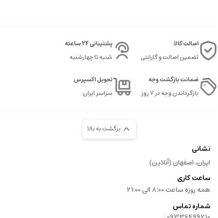
ادویه جات ملایم تر
نت های اولیه
(Top Notes):
اصالت کالا
پشتیبانی 24 ساعته
مرکبات، نت های سبز و تیز
تضمین اصالت و گارانتی
شنبه تا چهارشنبه
معطرات سبز و خنک
ضمانت بازگشت وجه
تحویل اکسپرس
بازگرداندن وجه در ۷ روز
سراسر ایران
۲.۳
.
منظور از حس در عطر گرمی پاکورابان المپیا
این حس غالبا از ترکیبات غلیظ، گرم و جوی از طریق نت های پایه حاصل می شود که
احساس دلنشین و جسمی مورد نیاز را ایجاد می کنند.
برگشت به بالا
۳
.
نمونه های رایج عطر گرمی پاکورابان المپیا
نشانی
ایران، اصفهان (آنلاین)
عطرهای ادویه ای و شرقی: مثل عطرهای بر پایه تنباکو، زعفران، وود
ساعت کاری
عطرهای چوبی: چوب سدر، عود و چوب صندل
همه روزه ساعت 8:00 الی 21:00
عطرهای مشک دار و عنبری
شماره تماس
|
4
.
نحوه استفاده و نگهداری از عطر گرمی پاکورابان المپیا
09336499210