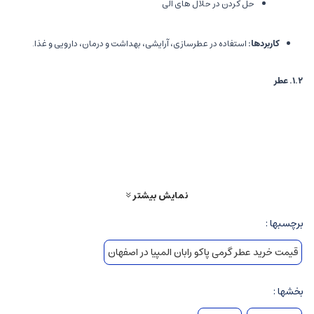
حل کردن در حلال های آلی
کاربردها
:
استفاده در عطرسازی، آرایشی، بهداشت و درمان، دارویی و غذا.
۱.۲
.
عطر
تعریف
:
ترکیبی پیچیده از اسانس ها، الکل، و مواد افزودنی است که رایحه ای
مخصوص و منحصر به فرد دارد.
درصد اسانس
:
عطرها معمولاً بر اساس غلظت اسانس به چند دسته تقسیم
می شوند:
نمایش بیشتر
عطر (Parfum): ۲۰-۳۰٪ اسانس
ادوکلن (Eau de Parfum): ۱۵-۲۰٪ اسانس
برچسبها :
ادوتویلت (Eau de Toilette): ۵-۱۵٪ اسانس
قیمت خرید عطر گرمی پاکو رابان المپیا در اصفهان
ادکلن (Eau de Cologne): ۳-۵٪ اسانس
اسپری ها و رول ها: کمترین غلظت
بخشها :