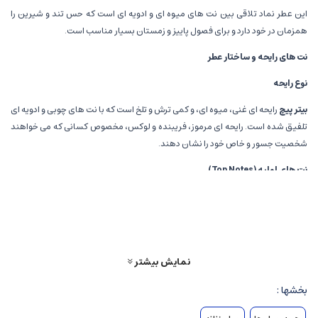
این عطر نماد تلاقی بین نت های میوه ای و ادویه ای است که حس تند و شیرین را
همزمان در خود دارد و برای فصول پاییز و زمستان بسیار مناسب است.
نت های رایحه و ساختار عطر
نوع رایحه
بیتر پیچ
رایحه ای غنی، میوه ای، و کمی ترش و تلخ است که با نت های چوبی و ادویه ای
تلفیق شده است. رایحه ای مرموز، فریبنده و لوکس، مخصوص کسانی که می خواهند
شخصیت جسور و خاص خود را نشان دهند.
نت های اولیه
(Top Notes)
پیت ماهی
(Peach):
رایحه ای شیرین و میوه ای، اما در این عطر کمی تلخ و
ترش است، که حس تندی و تازگی ایجاد می کند.
کرنبری
(Crowberry):
میوه ای ترش و ملایم که حس تازگی و تندی در عطر به
نمایش بیشتر
وجود می آورد.
بخشها :
ادویه ها
:
نت های ادویه ای مانند دارچین و فلفل، که حس تندی و گرما اضافه
می کنند و از نت های شروع عطر است.