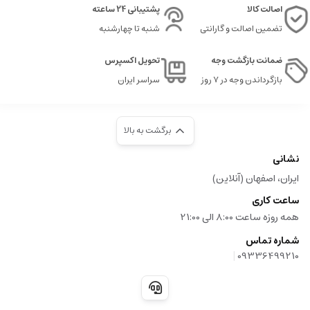
اصالت کالا
پشتیبانی 24 ساعته
چند قطره استفاده شود، چراکه بسیار koncentrated است.
تضمین اصالت و گارانتی
شنبه تا چهارشنبه
مولکول 02
یک عطر مدرن، لطیف و مرموز است که بر پایه نت
Iso E Super
ساخته
ضمانت بازگشت وجه
تحویل اکسپرس
شده است. رایحه ای بسیار خاص، قابل توجه و متفاوت، که به کسانی که به دنبال
چیزی غیرمعمول و جذاب هستند، شدیداً پیشنهاد می شود.
بازگرداندن وجه در ۷ روز
سراسر ایران
برگشت به بالا
عطر گرمی چیست
نشانی
عطرها یکی از قدیمی ترین و محبوب ترین وسایل آرایشی و بهداشتی در جهان هستند
ایران، اصفهان (آنلاین)
که نقش مهمی در نشان دادن شخصیت، افزایش اعتماد به نفس و بهره مندی از رایحه
های مختلف دارند. عطرها عموما به دسته های متنوعی تقسیم می شوند، اما یکی از
ساعت کاری
محبوب ترین نوع آن ها، عطر گرمی یا اسانس گرمی است که ویژگی های خاص خود را
همه روزه ساعت 8:00 الی 21:00
دارد.
شماره تماس
عطر گرمی که به آن اسانس گرمی هم گفته می شود، نوعی عطر است که با غلظت
|
09336499210
بالایی از اسانس های عطری ساخته شده است. این نوع عطرها عموما غلظت حدود
پانزده تا سی درصد اسانس در ترکیب خود دارند، که باعث می شود ماندگاری و پخش
بوی بسیار بیشتری نسبت به عطرهای خالص تر و ارزان تر داشته باشند.