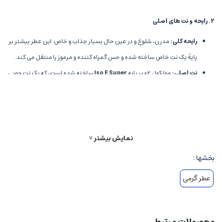
۲
.
رایحه و نت های اصلی
رایحه کلی
:
مدرن، شلوغ و در عین حال بسیار جذاب و خاص. این عطر بیشتر بر
پایهٔ یک نت خاص ساخته شده و حس گمراه کننده و مرموز را منتقل می کند.
نت اصلی
:
مولکول 02 بر پایه
Iso E Super
ساخته شده است، که یک نت چوبی
و مشک گونه است. این نت احساس لطافت، گسیختگی و جذابیت خاصی دارد و
در کنار پوست نهفته، حس اثرگذاری و گیرایی فوق العاده ای ایجاد می کند.
۳
.
خصوصیات رایحه ای
نمایش بیشتر
حس و حال
:
عطری بسیار نرم، لطیف، و در عین حال قدرتمند است که درک
بخشها :
عمیقی از پیچیدگی رایحه و قدرت جلب توجه دارد.
عطر گرمی
رایحه های ابتدایی
:
معمولاً حس نرم و فریبنده Iso E Super در ابتدا مشخص
است، و ممکن است کمی حس قوی و مرموز داشته باشد.
رایحه های میانی و پایه
:
این عطر بیشتر بر پایه نت چوب، مشک و از احساسات
محصولات مرتبط