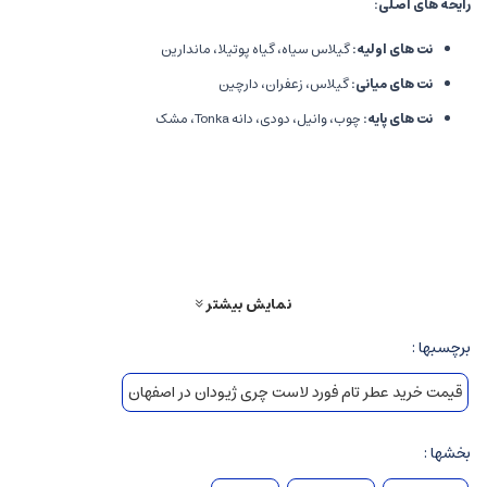
رایحه های اصلی
:
نت های اولیه
:
گیلاس سیاه، گیاه پوتیلا، ماندارین
نت های میانی
:
گیلاس، زعفران، دارچین
نت های پایه
:
چوب، وانیل، دودی، دانه Tonka، مشک
این عطر رایحه ای دلفریب، شیرین و در عین حال گرم دارد که به خوبی برای فصول
پاییز و زمستان مناسب است، اما می تواند در شب های خاص و مهمانی ها نیز
جذابیت زیادی داشته باشد.
خصوصیات عطر
نمایش بیشتر
ماندگاری
:
بسیار خوب
برچسبها :
پراکنندگی
:
قوی
نوع عطر
:
شرقی میوه ای
قیمت خرید عطر تام فورد لاست چری ژیودان در اصفهان
تاریخچه و پس زمینه
بخشها :
تام فورد
، طراح مد و عطرساز مشهور، در سال 2005 برند شخصی خود را تأسیس کرد و از