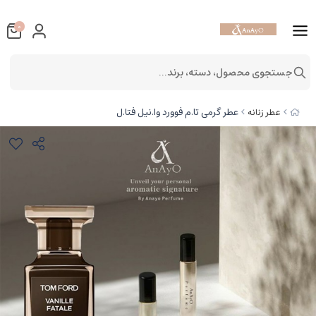
0
جستجوی محصول، دسته، برند...
عطر گرمی تا.م فوورد وا.نیل فتا.ل
عطر زنانه