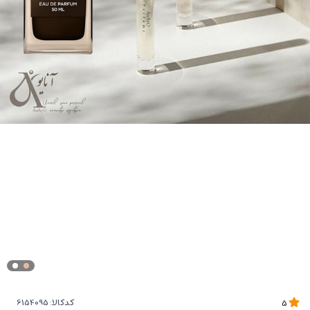
کدکالا:
5