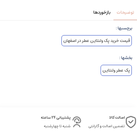
توضیحات
بازخوردها
برچسبها :
قیمت خرید پک ولنتاین عطر در اصفهان
بخشها :
پک عطر ولنتاین
اصالت کالا
پشتیبانی 24 ساعته
تضمین اصالت و گارانتی
شنبه تا چهارشنبه