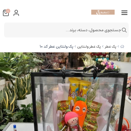
0
جستجوی محصول، دسته، برند...
پک ولنتاین عطر کد 10
پک عطر
پک عطر ولنتاین