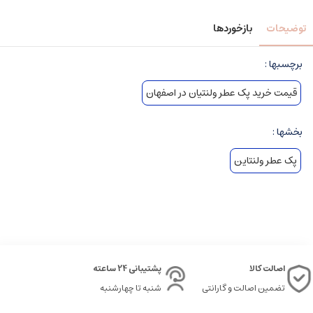
توضیحات
بازخوردها
برچسبها :
قیمت خرید پک عطر ولنتیان در اصفهان
بخشها :
پک عطر ولنتاین
اصالت کالا
پشتیبانی 24 ساعته
تضمین اصالت و گارانتی
شنبه تا چهارشنبه