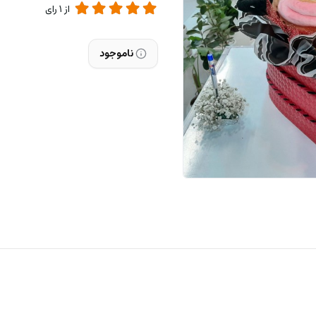
از
1
رای
ناموجود