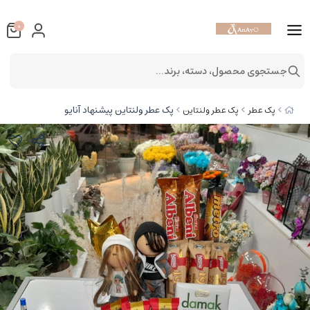
0
جستجوی محصول، دسته، برند...
پک عطر ولنتاین پیشنهاد آنایو
پک عطر
پک عطر ولنتاین