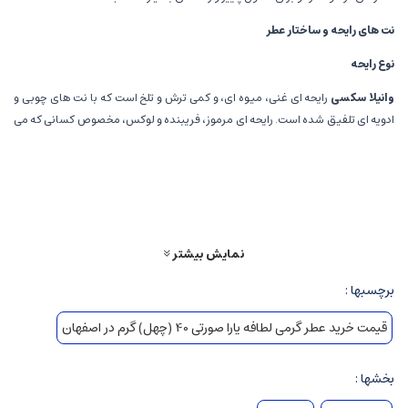
نت های رایحه و ساختار عطر
نوع رایحه
وانیلا سکسی
رایحه ای غنی، میوه ای، و کمی ترش و تلخ است که با نت های چوبی و
ادویه ای تلفیق شده است. رایحه ای مرموز، فریبنده و لوکس، مخصوص کسانی که می
خواهند شخصیت جسور و خاص خود را نشان دهند.
نت های اولیه
(Top Notes)
پیت ماهی
(Peach):
رایحه ای شیرین و میوه ای، اما در این عطر کمی تلخ و
ترش است، که حس تندی و تازگی ایجاد می کند.
نمایش بیشتر
کرنبری
(Crowberry):
میوه ای ترش و ملایم که حس تازگی و تندی در عطر به
برچسبها :
وجود می آورد.
قیمت خرید عطر گرمی لطافه یارا صورتی 40 (چهل) گرم در اصفهان
ادویه ها
:
نت های ادویه ای مانند دارچین و فلفل، که حس تندی و گرما اضافه
می کنند و از نت های شروع عطر است.
بخشها :
نت های میانی
(Middle Notes)