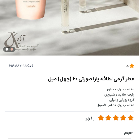
کدکالا:
5
عطر گرمی لطافه یارا صورتی 40 (چهل) میل
مناسب برای بانوان
رایحه ملایم و شیرین
گروه بویایی وانیلی
مناسب برای تمامی فصول
از
1
رای
حجم