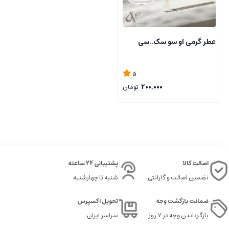
عطر گرمی او سو سک..سی
5
200,000
تومان
اصالت کالا
پشتیبانی 24 ساعته
تضمین اصالت و گارانتی
شنبه تا چهارشنبه
ضمانت بازگشت وجه
تحویل اکسپرس
بازگرداندن وجه در ۷ روز
سراسر ایران