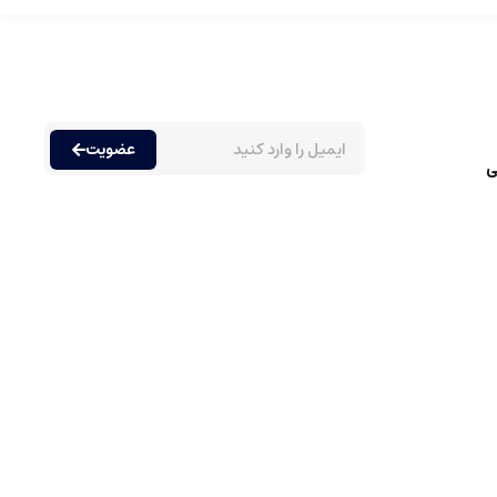
عضویت
ی