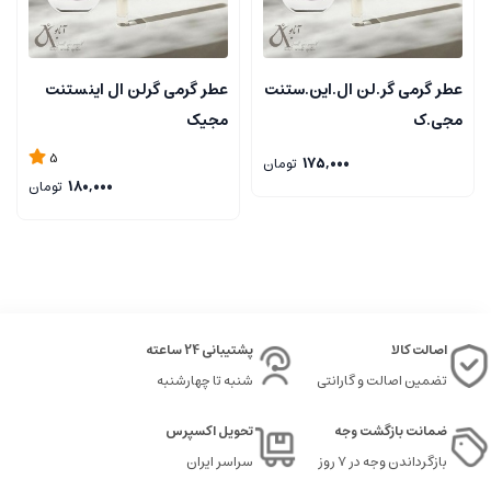
عطر گرمی گر.لن ال.این.ستنت
عطر گرمی گرلن ال اینستنت
مجی.ک
مجیک
5
175,000
تومان
180,000
تومان
اصالت کالا
پشتیبانی 24 ساعته
تضمین اصالت و گارانتی
شنبه تا چهارشنبه
ضمانت بازگشت وجه
تحویل اکسپرس
بازگرداندن وجه در ۷ روز
سراسر ایران