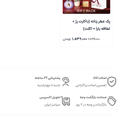
پک عطر زنانه (باکارت رژ +
لطافه یارا + اکلت)
1,539,000
تومان
1,799,000
اصالت کالا
پشتیبانی 24 ساعته
تضمین اصالت و گارانتی
شنبه تا چهارشنبه
ضمانت بازگشت وجه
تحویل اکسپرس
بازگرداندن وجه در ۷ روز
سراسر ایران