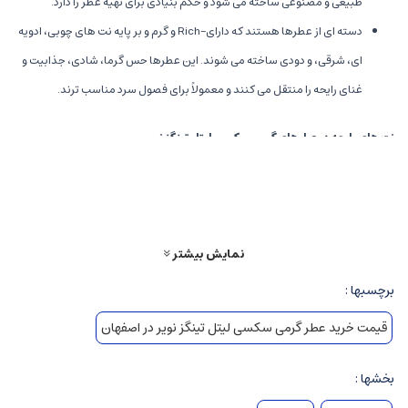
طبیعی و مصنوعی ساخته می شود و حکم بنیادی برای تهیه عطر را دارد.
دسته ای از عطرها هستند که دارای-Rich و گرم و بر پایه نت های چوبی، ادویه
ای، شرقی، و دودی ساخته می شوند. این عطرها حس گرما، شادی، جذابیت و
غنای رایحه را منتقل می کنند و معمولاً برای فصول سرد مناسب ترند.
نت های رایحه در عطرهای گرمی سکسی لیتل تینگز نویر
عطرهای گرمی معمولاً به سه دسته اصلی تقسیم می شوند:
نت شروع
(Top notes): نت های اولیه و نخستین بوی عطر گرمی سکسی لیتل
تینگز نویر که بلافاصله پس از اسپری احساس می شود، معمولاً میوه ای و سبز
نمایش بیشتر
هستند.
نت میانی
(Middle notes): نت های میانی بعد از تبخیر نت های شروع ظاهر
برچسبها :
می شوند، معمولاً شامل گل ها و ادویه ها می شوند.
قیمت خرید عطر گرمی سکسی لیتل تینگز نویر در اصفهان
نت پایه
(Base notes): نت های پایانی و بادوام ترین قسمت، که حس گرما و
غنا را ایجاد می کنند، مانند چوب، عنبر، مشک و دودی.
بخشها :