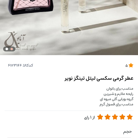
کدکالا:
5
عطر گرمی سکسی لیتل تینگز نویر
مناسب برای بانوان
رایحه ملایم و شیرین
گروه بویایی گلی میوه ای
مناسب برای فصول گرم
از
1
رای
حجم